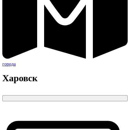
города
Харовск