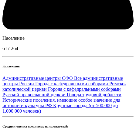
Население
617 264
Коллекции:
Административные центры СФО
Все административные
центры России
Города с кафедральными соборами Римско-
католической церкви
Города с кафедральными соборами
Русской православной церкви
Города трудовой доблести
Исторические поселения, имеющие особое значение для
истории и культуры РФ
Крупные города (от 500.000 до
1.000.000 человек)
Средняя оценка среди всех пользователей: