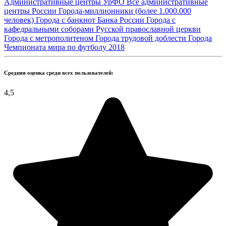
Административные центры УрФО
Все административные
центры России
Города-миллионники (более 1.000.000
человек)
Города с банкнот Банка России
Города с
кафедральными соборами Русской православной церкви
Города с метрополитеном
Города трудовой доблести
Города
Чемпионата мира по футболу 2018
Средняя оценка среди всех пользователей:
4,5